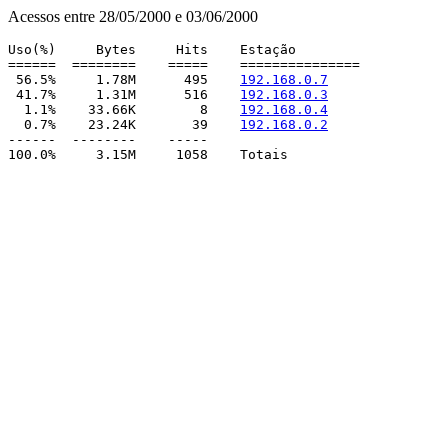
Acessos entre 28/05/2000 e 03/06/2000
Uso(%)     Bytes     Hits    Estação

======  ========    =====    ===============

 56.5%     1.78M      495    
192.168.0.7
 41.7%     1.31M      516    
192.168.0.3
  1.1%    33.66K        8    
192.168.0.4
  0.7%    23.24K       39    
192.168.0.2
------  --------    -----
