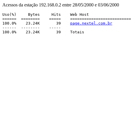
Acessos da estação 192.168.0.2 entre 28/05/2000 e 03/06/2000
Uso(%)     Bytes     Hits    Web Host

======  ========    =====    ==========================
100.0%    23.24K       39    
page.nextel.com.br
------  --------    -----
