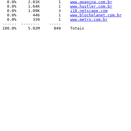
  0.0%     2.01K        1    
www.qpagina.com.br
  0.0%     1.64K        1    
www.hustler.com.br
  0.0%     1.09K        3    
i18.netscape.com
  0.0%       446        1    
www.blochplanet.com.br
  0.0%       339        1    
www.metro.com.br
------  --------    -----
