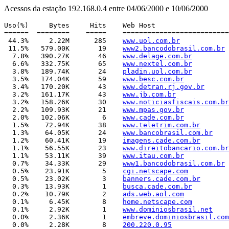
Acessos da estação 192.168.0.4 entre 04/06/2000 e 10/06/2000
Uso(%)     Bytes     Hits    Web Host

======  ========    =====    ==========================
 44.3%     2.22M      285    
www.uol.com.br
 11.5%   579.00K       19    
www2.bancodobrasil.com.br
  7.8%   390.27K       46    
www.delage.com.br
  6.6%   332.75K       65    
www.nextel.com.br
  3.8%   189.74K       24    
pladin.uol.com.br
  3.5%   174.04K       59    
www.besc.com.br
  3.4%   170.20K       43    
www.detran.rj.gov.br
  3.2%   161.17K       43    
www.jb.com.br
  3.2%   158.26K       30    
www.noticiasfiscais.com.br
  2.2%   109.93K       21    
www.mpas.gov.br
  2.0%   102.06K        6    
www.cade.com.br
  1.5%    72.94K       38    
www.teletrim.com.br
  1.3%    64.05K       24    
www.bancobrasil.com.br
  1.2%    60.41K       19    
imagens.cade.com.br
  1.1%    56.55K       23    
www.direitobancario.com.br
  1.1%    53.11K       39    
www.itau.com.br
  0.7%    34.33K       29    
www1.bancodobrasil.com.br
  0.5%    23.91K        5    
cgi.netscape.com
  0.5%    23.02K        3    
banners.cade.com.br
  0.3%    13.93K        1    
busca.cade.com.br
  0.2%    10.79K        2    
ads.web.aol.com
  0.1%     6.45K        8    
home.netscape.com
  0.1%     2.92K        1    
www.dominiosbrasil.net
  0.0%     2.36K        1    
embreve.dominiosbrasil.com
  0.0%     2.28K        8    
200.220.0.95