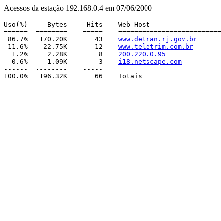
Acessos da estação 192.168.0.4 em 07/06/2000
Uso(%)     Bytes     Hits    Web Host

======  ========    =====    ==========================
 86.7%   170.20K       43    
www.detran.rj.gov.br
 11.6%    22.75K       12    
www.teletrim.com.br
  1.2%     2.28K        8    
200.220.0.95
  0.6%     1.09K        3    
i18.netscape.com
------  --------    -----
