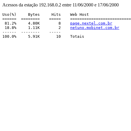
Acessos da estação 192.168.0.2 entre 11/06/2000 e 17/06/2000
Uso(%)     Bytes     Hits    Web Host

======  ========    =====    ==========================
 81.2%     4.80K        8    
page.nextel.com.br
 18.8%     1.11K        2    
netuno.mobinet.com.br
------  --------    -----
