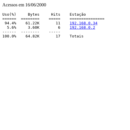
Acessos em 16/06/2000
Uso(%)     Bytes     Hits    Estação

======  ========    =====    ===============

 94.4%    61.22K       11    
192.168.0.34
  5.6%     3.60K        6    
192.168.0.2
------  --------    -----
